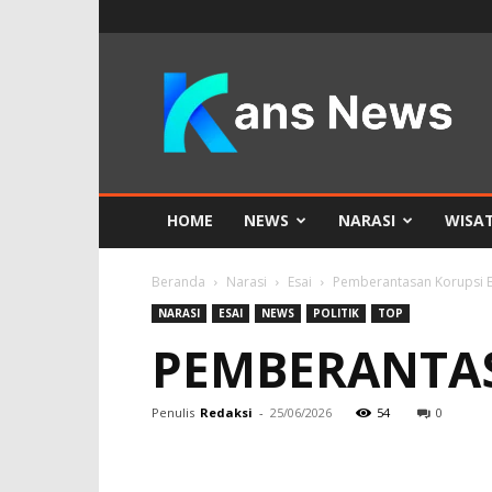
KANS
News
HOME
NEWS
NARASI
WISA
Beranda
Narasi
Esai
Pemberantasan Korupsi 
NARASI
ESAI
NEWS
POLITIK
TOP
PEMBERANTA
Penulis
Redaksi
-
25/06/2026
54
0