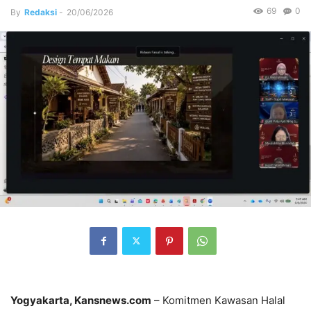
69
0
By
Redaksi
-
20/06/2026
Yogyakarta, Kansnews.com
– Komitmen Kawasan Halal