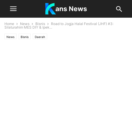
Home
News
Bisnis
Road to Jogja Halal Festival (JHF) #3:
Silaturahim MES DIY & lpek...
News
Bisnis
Daerah