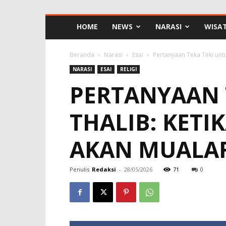
HOME
NEWS
NARASI
WISA
Beranda
Narasi
Esai
Pertanyaan Teka Teki untuk
NARASI
ESAI
RELIGI
PERTANYAAN T
THALIB: KETI
AKAN MUALA
Penulis
Redaksi
-
28/05/2026
71
0