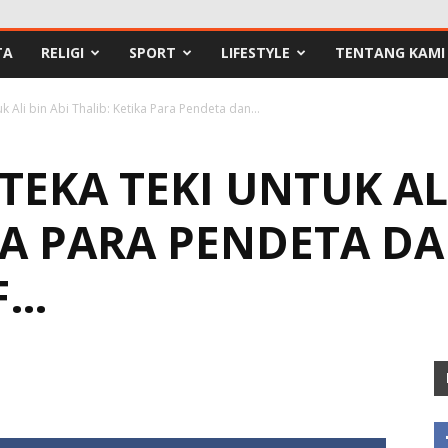
TA
RELIGI
SPORT
LIFESTYLE
TENTANG KAMI
 Ali bin Abi Thalib: Ketika Para Pendeta dan...
EKA TEKI UNTUK ALI
KA PARA PENDETA D
F…