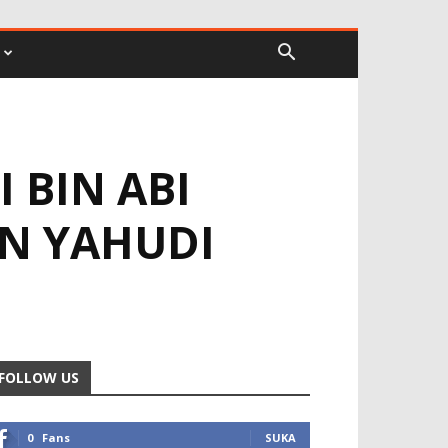
 BIN ABI
AN YAHUDI
FOLLOW US
0
Fans
SUKA