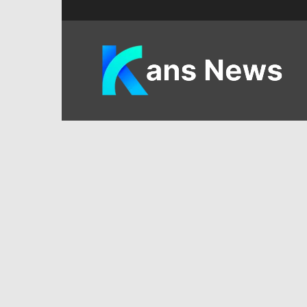
KANS
News