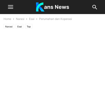
Home
Narasi
Esai
Perumahan dan Koperasi
Narasi
Esai
Top