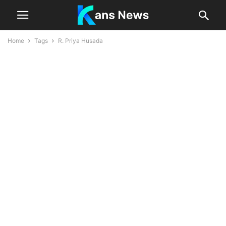
Home
Tags
R. Priya Husada