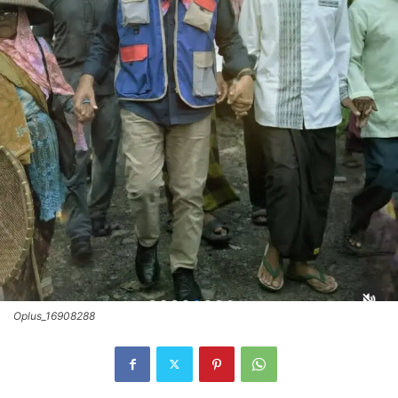
Oplus_16908288