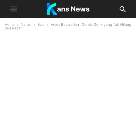
Home
Narasi
Esai
Anies Baswedan : Gerak-Gerik yang Tak Hilang
dari Radar