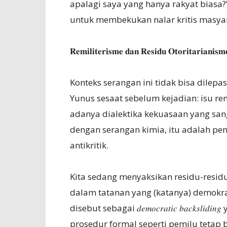
apalagi saya yang hanya rakyat biasa?” 
untuk membekukan nalar kritis masya
𝐑𝐞𝐦𝐢𝐥𝐢𝐭𝐞𝐫𝐢𝐬𝐦𝐞 𝐝𝐚𝐧 𝐑𝐞𝐬𝐢𝐝𝐮 𝐎𝐭𝐨𝐫𝐢𝐭𝐚𝐫𝐢𝐚𝐧𝐢𝐬𝐦
Konteks serangan ini tidak bisa dilepas
Yunus sesaat sebelum kejadian: isu remi
adanya dialektika kekuasaan yang sang
dengan serangan kimia, itu adalah pe
antikritik.
Kita sedang menyaksikan residu-residu
dalam tatanan yang (katanya) demokrat
disebut sebagai 𝑑𝑒𝑚𝑜𝑐𝑟𝑎𝑡𝑖𝑐 𝑏𝑎𝑐𝑘
prosedur formal seperti pemilu tetap 