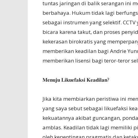
tuntas jaringan di balik serangan ini
berbahaya. Hukum tidak lagi berfungsi
sebagai instrumen yang selektif. CCT
bicara karena takut, dan proses penyi
kekerasan birokratis yang memperpanj
memberikan keadilan bagi Andrie Yun
memberikan lisensi bagi teror-teror se
𝐌𝐞𝐧𝐮𝐣𝐮 𝐋𝐢𝐤𝐮𝐞𝐟𝐚𝐤𝐬𝐢 𝐊𝐞𝐚𝐝𝐢𝐥𝐚𝐧?
Jika kita membiarkan peristiwa ini me
yang saya sebut sebagai likuefaksi kea
kekuatannya akibat guncangan, ponda
amblas. Keadilan tidak lagi memiliki p
oleh kepentingan pragmatis dan ketaku