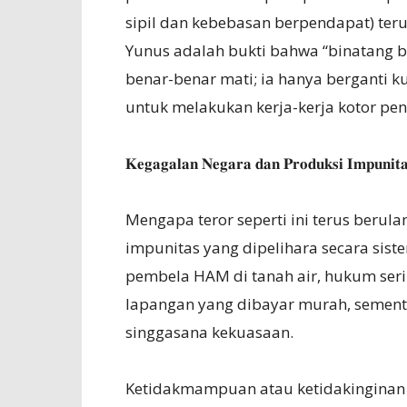
sipil dan kebebasan berpendapat) teru
Yunus adalah bukti bahwa “binatang bu
benar-benar mati; ia hanya berganti k
untuk melakukan kerja-kerja kotor pene
𝐊𝐞𝐠𝐚𝐠𝐚𝐥𝐚𝐧 𝐍𝐞𝐠𝐚𝐫𝐚 𝐝𝐚𝐧 𝐏𝐫𝐨𝐝𝐮𝐤𝐬𝐢 𝐈𝐦𝐩𝐮𝐧𝐢𝐭
Mengapa teror seperti ini terus berul
impunitas yang dipelihara secara sis
pembela HAM di tanah air, hukum serin
lapangan yang dibayar murah, sementa
singgasana kekuasaan.
Ketidakmampuan atau ketidakingina