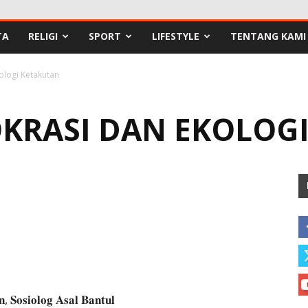
TA
RELIGI
SPORT
LIFESTYLE
TENTANG KAMI
ologi Ketakutan
KRASI DAN EKOLOG
𝐒𝐨𝐬𝐢𝐨𝐥𝐨𝐠 𝐀𝐬𝐚𝐥 𝐁𝐚𝐧𝐭𝐮𝐥