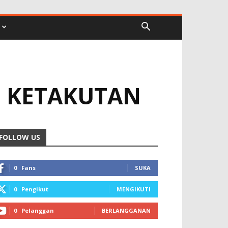
I KETAKUTAN
FOLLOW US
0
Fans
SUKA
0
Pengikut
MENGIKUTI
0
Pelanggan
BERLANGGANAN