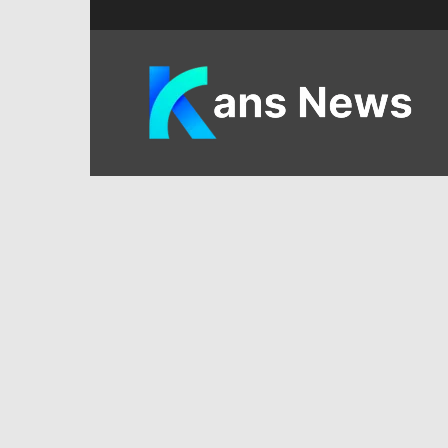
KANS
News