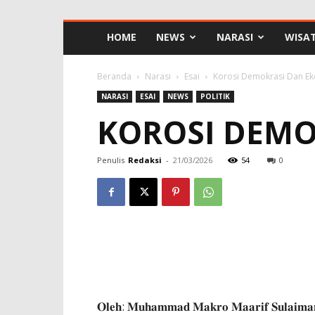
HOME
NEWS
NARASI
WISA
Beranda
Narasi
Esai
Korosi Demokrasi Dan Ek
NARASI
ESAI
NEWS
POLITIK
KOROSI DEMO
Penulis
Redaksi
-
21/03/2026
54
0
𝐎𝐥𝐞𝐡: 𝐌𝐮𝐡𝐚𝐦𝐦𝐚𝐝 𝐌𝐚𝐤𝐫𝐨 𝐌𝐚𝐚𝐫𝐢𝐟 𝐒𝐮𝐥𝐚𝐢𝐦𝐚𝐧, 