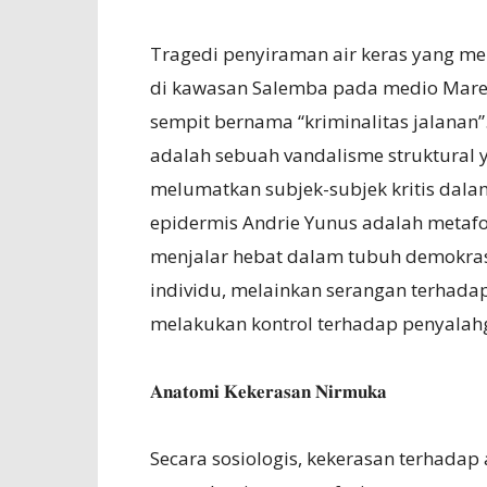
Tragedi penyiraman air keras yang me
di kawasan Salemba pada medio Maret 2
sempit bernama “kriminalitas jalanan”.
adalah sebuah vandalisme struktural y
melumatkan subjek-subjek kritis dal
epidermis Andrie Yunus adalah metafor
menjalar hebat dalam tubuh demokrasi
individu, melainkan serangan terhadap
melakukan kontrol terhadap penyala
𝐀𝐧𝐚𝐭𝐨𝐦𝐢 𝐊𝐞𝐤𝐞𝐫𝐚𝐬𝐚𝐧 𝐍𝐢𝐫𝐦𝐮𝐤𝐚
Secara sosiologis, kekerasan terhadap