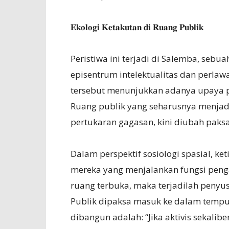
𝐄𝐤𝐨𝐥𝐨𝐠𝐢 𝐊𝐞𝐭𝐚𝐤𝐮𝐭𝐚𝐧 𝐝𝐢 𝐑𝐮𝐚𝐧𝐠 𝐏𝐮𝐛𝐥𝐢𝐤
Peristiwa ini terjadi di Salemba, sebu
episentrum intelektualitas dan perlawan
tersebut menunjukkan adanya upaya pen
Ruang publik yang seharusnya menjadi
pertukaran gagasan, kini diubah pak
Dalam perspektif sosiologi spasial, 
mereka yang menjalankan fungsi penga
ruang terbuka, maka terjadilah penyus
Publik dipaksa masuk ke dalam tempur
dibangun adalah: “Jika aktivis sekalibe