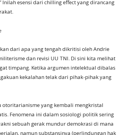
Inilah esensi dari chilling effect yang dirancang
rakat.
𝐞
kan dari apa yang tengah dikritisi oleh Andrie
literisme dan revisi UU TNI. Di sini kita melihat
at timpang. Ketika argumen intelektual dibalas
ngakuan kekalahan telak dari pihak-pihak yang
 otoritarianisme yang kembali mengkristal
is. Fenomena ini dalam sosiologi politik sering
𝑙𝑖𝑑𝑖𝑛𝑔 yakni sebuah gerak mundur demokrasi di mana
berjalan, namun substansinya (perlindungan hak